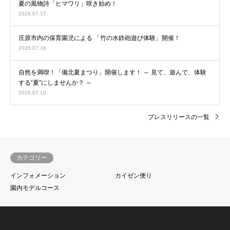
夏の風物詩「ヒマワリ」咲き始め！
2026.07.17
庄原市内の保育園児による 「竹の水鉄砲遊び体験」開催！
2026.07.16
自然を満喫！「備北夏まつり」開催します！ ～ 見て、遊んで、体験
する“夏”にしませんか？ ～
2026.07.10
プレスリリースの一覧
カテゴリー
インフォメーション
カイゼン便り
園内モデルコース