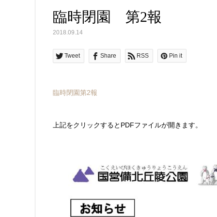
臨時閉園 第2報
2018.09.14
Tweet
Share
RSS
Pin it
臨時閉園第2報
上記をクリックするとPDFファイルが開きます。