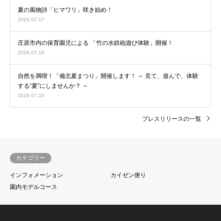
夏の風物詩「ヒマワリ」咲き始め！
2026.07.17
庄原市内の保育園児による 「竹の水鉄砲遊び体験」開催！
2026.07.16
自然を満喫！「備北夏まつり」開催します！ ～ 見て、遊んで、体験
する“夏”にしませんか？ ～
2026.07.10
プレスリリースの一覧
カテゴリー
インフォメーション
カイゼン便り
園内モデルコース